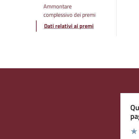
Ammontare
complessivo dei premi
Dati relativi ai premi
Qu
pa
Valut
Valu