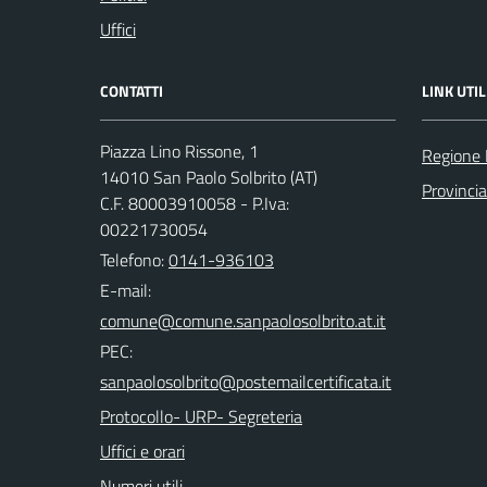
Uffici
CONTATTI
LINK UTIL
Piazza Lino Rissone, 1
Regione
14010 San Paolo Solbrito (AT)
Provincia
C.F. 80003910058 - P.Iva:
00221730054
Telefono:
0141-936103
E-mail:
PEC:
Protocollo- URP- Segreteria
Uffici e orari
Numeri utili