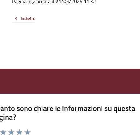
Pagina aggiornata il 21/05/2025 11:32
Indietro
anto sono chiare le informazioni su questa
gina?
a da 1 a 5 stelle la pagina
ta 1 stelle su 5
Valuta 2 stelle su 5
Valuta 3 stelle su 5
Valuta 4 stelle su 5
Valuta 5 stelle su 5