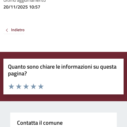
Ultimo aggiornamento
20/11/2025 10:57
Indietro
Quanto sono chiare le informazioni su questa
pagina?
Valuta da 1 a 5 stelle la pagina
Valuta 1 stelle su 5
Valuta 2 stelle su 5
Valuta 3 stelle su 5
Valuta 4 stelle su 5
Valuta 5 stelle su 5
Contatta il comune