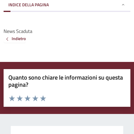
INDICE DELLA PAGINA
News Scaduta
Indietro
Quanto sono chiare le informazioni su questa
pagina?
Valuta da 1 a 5 stelle la pagina
Valuta 1 stelle su 5
Valuta 2 stelle su 5
Valuta 3 stelle su 5
Valuta 4 stelle su 5
Valuta 5 stelle su 5