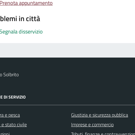
Prenota appuntamento
blemi in città
Segnala disservizio
 Solbrito
E DI SERVIZIO
ra e pesca
Giustizia e sicurezza pubblica
e stato civile
Imprese e commercio
zioni
Tributi, finanze e contravvenzion