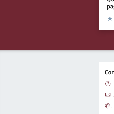
pa
Valut
Valu
Con