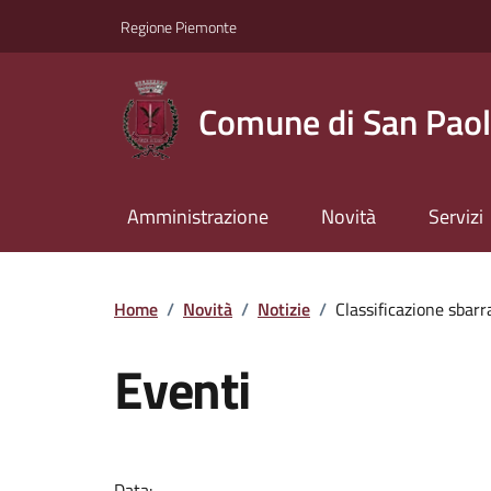
Regione Piemonte
Comune di San Paol
Amministrazione
Novità
Servizi
Home
/
Novità
/
Notizie
/
Classificazione sbarra
Eventi
Data: