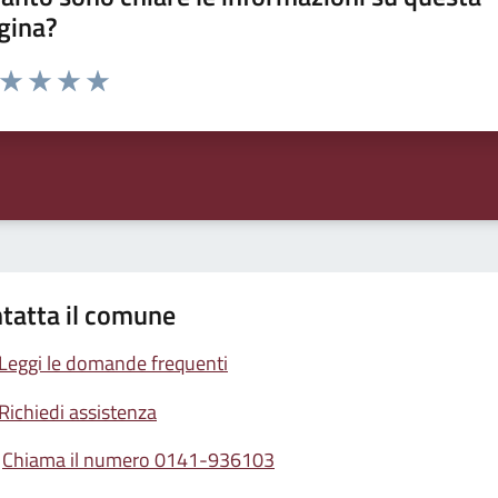
gina?
a da 1 a 5 stelle la pagina
ta 1 stelle su 5
Valuta 2 stelle su 5
Valuta 3 stelle su 5
Valuta 4 stelle su 5
Valuta 5 stelle su 5
tatta il comune
Leggi le domande frequenti
Richiedi assistenza
Chiama il numero 0141-936103